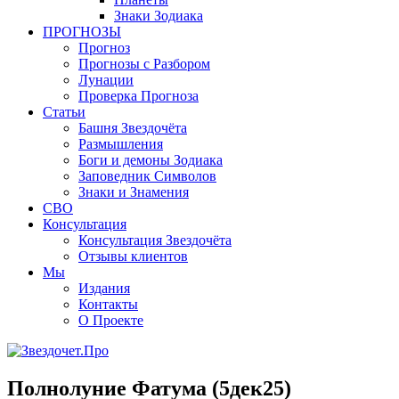
Знаки Зодиака
ПРОГНОЗЫ
Прогноз
Прогнозы с Разбором
Лунации
Проверка Прогноза
Статьи
Башня Звездочёта
Размышления
Боги и демоны Зодиака
Заповедник Символов
Знаки и Знамения
СВО
Консультация
Консультация Звездочёта
Отзывы клиентов
Мы
Издания
Контакты
О Проекте
Полнолуние Фатума (5дек25)