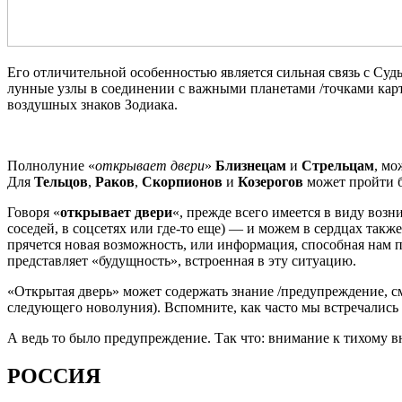
Его отличительной особенностью является сильная связь с Суд
лунные узлы в соединении с важными планетами /точками карт
воздушных знаков Зодиака.
Полнолуние «
открывает двери
»
Близнецам
и
Стрельцам
, мо
Для
Тельцов
,
Раков
,
Скорпионов
и
Козерогов
может пройти 
Говоря «
открывает двери
«, прежде всего имеется в виду воз
соседей, в соцсетях или где-то еще) — и можем в сердцах также
прячется новая возможность, или информация, способная нам 
представляет «будущность», встроенная в эту ситуацию.
«Открытая дверь» может содержать знание /предупреждение, см
следующего новолуния). Вспомните, как часто мы встречались в
А ведь то было предупреждение. Так что: внимание к тихому в
РОССИЯ