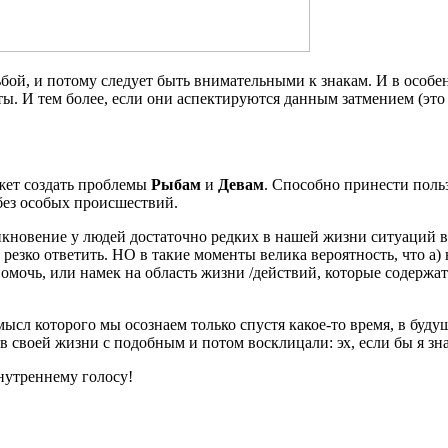
ьбой, и потому следует быть внимательными к знакам. И в особе
ы. И тем более, если они аспектируются данным затмением (эт
жет создать проблемы
Рыбам
и
Девам
. Способно принести поль
без особых происшествий.
никновение у людей достаточно редких в нашей жизни ситуаций 
 резко ответить. НО в такие моменты велика вероятность, что а) 
помочь, или намек на область жизни /действий, которые содерж
ысл которого мы осознаем только спустя какое-то время, в буд
 своей жизни с подобным и потом восклицали: эх, если бы я зна
нутреннему голосу!