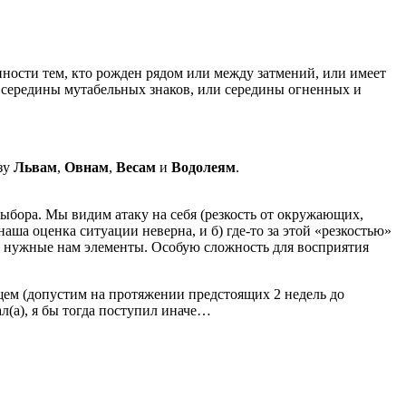
нности тем, кто рожден рядом или между затмений, или имеет
о середины мутабельных знаков, или середины огненных и
зу
Львам
,
Овнам
,
Весам
и
Водолеям
.
выбора. Мы видим атаку на себя (резкость от окружающих,
наша оценка ситуации неверна, и б) где-то за этой «резкостью»
ат нужные нам элементы. Особую сложность для восприятия
ущем (допустим на протяжении предстоящих 2 недель до
л(а), я бы тогда поступил иначе…