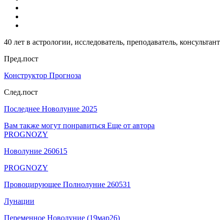
40 лет в астрологии, исследователь, преподаватель, консультант
Пред.пост
Конструктор Прогноза
След.пост
Последнее Новолуние 2025
Вам также могут понравиться
Еще от автора
PROGNOZY
Новолуние 260615
PROGNOZY
Провоцирующее Полнолуние 260531
Лунации
Переменное Новолуние (19мар26)