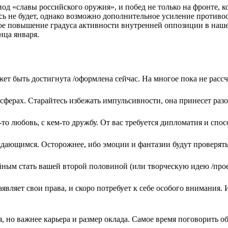
од «славы российского оружия», и побед не только на фронте, к
ь не будет, однако возможно дополнительное усиление противост
ое повышение градуса активности внутренней оппозиции в наше
ца января.
 быть достигнута /оформлена сейчас. На многое пока не рассчи
ерах. Старайтесь избежать импульсивности, она принесет разо
то любовь, с кем-то дружбу. От вас требуется дипломатия и спо
дающимся. Осторожнее, ибо эмоции и фантазии будут проверять 
ойным стать вашей второй половиной (или творческую идею /прое
вляет свои права, и скоро потребует к себе особого внимания. 
 но важнее карьера и размер оклада. Самое время поговорить об