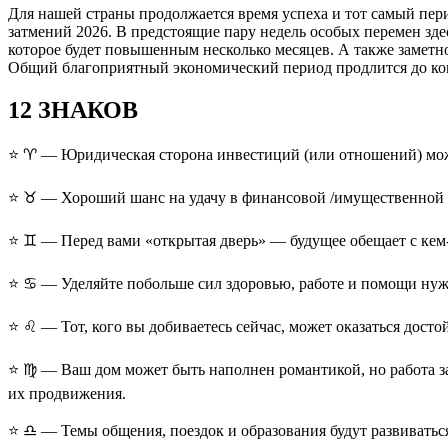
Для нашей страны продолжается время успеха и тот самый пери
затмений 2026. В предстоящие пару недель особых перемен здес
которое будет повышенным несколько месяцев. А также заметн
Общий благоприятный экономический период продлится до кон
12 ЗНАКОВ
⭐ ♈ — Юридическая сторона инвестиций (или отношений) может
⭐ ♉ — Хороший шанс на удачу в финансовой /имущественной сф
⭐ ♊ — Перед вами «открытая дверь» — будущее обещает с кем-
⭐ ♋ — Уделяйте побольше сил здоровью, работе и помощи нуж
⭐ ♌ — Тот, кого вы добиваетесь сейчас, может оказаться дост
⭐ ♍ — Ваш дом может быть наполнен романтикой, но работа зая
их продвижения.
⭐ ♎ — Темы общения, поездок и образования будут развиваться,