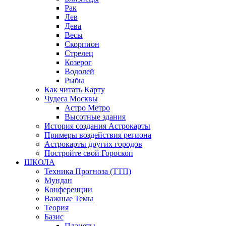
Рак
Лев
Дева
Весы
Скорпион
Стрелец
Козерог
Водолей
Рыбы
Как читать Карту
Чудеса Москвы
Астро Метро
Высотные здания
История создания Астрокарты
Примеры воздействия региона
Астрокарты других городов
Постройте свой Гороскоп
ШКОЛА
Техника Прогноза (ТТП)
Мундан
Конференции
Важные Темы
Теория
Базис
Планеты