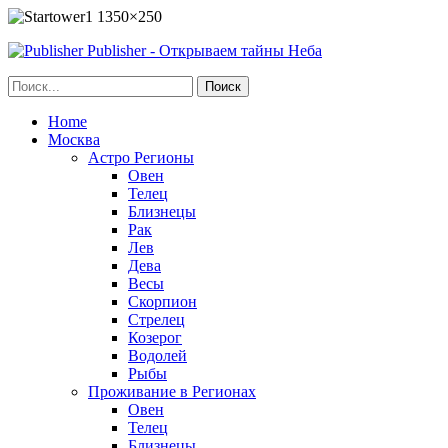
Publisher - Открываем тайны Неба
Home
Москва
Астро Регионы
Овен
Телец
Близнецы
Рак
Лев
Дева
Весы
Скорпион
Стрелец
Козерог
Водолей
Рыбы
Проживание в Регионах
Овен
Телец
Близнецы