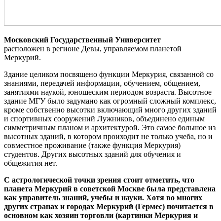
Московский Государственный Университет
расположен в регионе Девы, управляемом планетой
Меркурий.
Здание целиком посвящено функции Меркурия, связанной со
знаниями, передачей информации, обучением, общением,
занятиями наукой, юношеским периодом возраста. Высотное
здание МГУ было задумано как огромный сложный комплекс,
кроме собственно высотки включающий много других зданий
и спортивных сооружений Лужников, объединено единым
симметричным планом и архитектурой. Это самое большое из
высотных зданий, в котором проиходит не только учеба, но и
совместное проживание (также функция Меркурия)
студентов. Других высотных зданий для обучения и
общежития нет.
С астрологической точки зрения стоит отметить, что
планета Меркурий в советской Москве была представлена
как управитель знаний, учебы и науки. Хотя во многих
других странах и городах Меркурий (Гермес) почитается в
основном как хозяин торговли (картинки Меркурия и