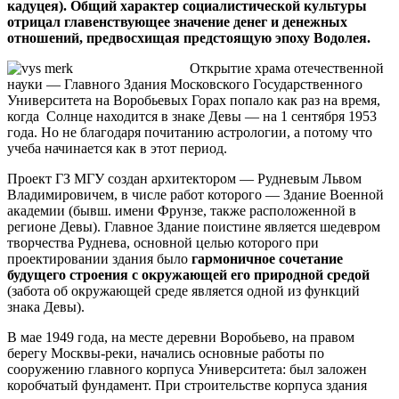
кадуцея). Общий характер социалистической культуры
отрицал главенствующее значение денег и денежных
отношений, предвосхищая предстоящую эпоху Водолея.
Открытие храма отечественной
науки — Главного Здания Московского Государственного
Университета на Воробьевых Горах попало как раз на время,
когда Солнце находится в знаке Девы — на 1 сентября 1953
года. Но не благодаря почитанию астрологии, а потому что
учеба начинается как в этот период.
Проект ГЗ МГУ создан архитектором — Рудневым Львом
Владимировичем, в числе работ которого — Здание Военной
академии (бывш. имени Фрунзе, также расположенной в
регионе Девы). Главное Здание поистине является шедевром
творчества Руднева, основной целью которого при
проектировании здания было
гармоничное сочетание
будущего строения с окружающей его природной средой
(забота об окружающей среде является одной из функций
знака Девы).
В мае 1949 года, на месте деревни Воробьево, на правом
берегу Москвы-реки, начались основные работы по
сооружению главного корпуса Университета: был заложен
коробчатый фундамент. При строительстве корпуса здания