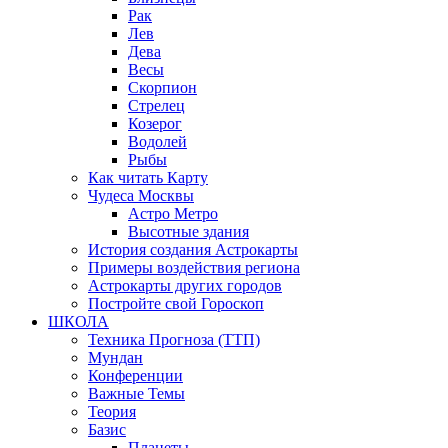
Рак
Лев
Дева
Весы
Скорпион
Стрелец
Козерог
Водолей
Рыбы
Как читать Карту
Чудеса Москвы
Астро Метро
Высотные здания
История создания Астрокарты
Примеры воздействия региона
Астрокарты других городов
Постройте свой Гороскоп
ШКОЛА
Техника Прогноза (ТТП)
Мундан
Конференции
Важные Темы
Теория
Базис
Планеты