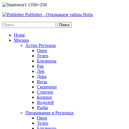
Publisher - Открываем тайны Неба
Home
Москва
Астро Регионы
Овен
Телец
Близнецы
Рак
Лев
Дева
Весы
Скорпион
Стрелец
Козерог
Водолей
Рыбы
Проживание в Регионах
Овен
Телец
Близнецы