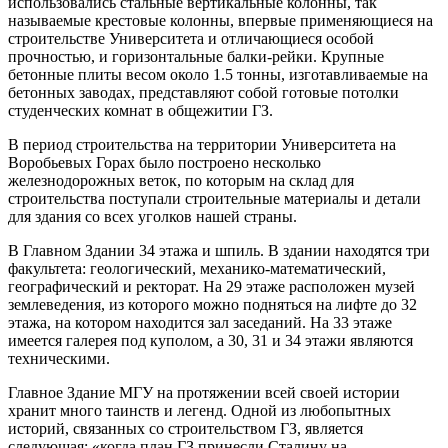
использовались стальные вертикальные колонны, так
называемые крестовые колонны, впервые применяющиеся на
строительстве Университета и отличающиеся особой
прочностью, и горизонтальные балки-рейки. Крупные
бетонные плиты весом около 1.5 тонны, изготавливаемые на
бетонных заводах, представляют собой готовые потолки
студенческих комнат в общежитии ГЗ.
В период строительства на территории Университета на
Воробьевых Горах было построено несколько
железнодорожных веток, по которым на склад для
строительства поступали строительные материалы и детали
для здания со всех уголков нашей страны.
В Главном Здании 34 этажа и шпиль. В здании находятся три
факультета: геологический, механико-математический,
географический и ректорат. На 29 этаже расположен музей
землеведения, из которого можно подняться на лифте до 32
этажа, на котором находится зал заседаний. На 33 этаже
имеется галерея под куполом, а 30, 31 и 34 этажи являются
техническими.
Главное Здание МГУ на протяжении всей своей истории
хранит много таинств и легенд. Одной из любопытных
историй, связанных со строительством ГЗ, является
следующая: «когда план ГЗ принесли Сталину на