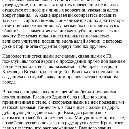
утверждение, он, не желая портить проект, но и не в силах
отказаться от внесения личных корректив, указал на аллеи
вокруг здания. «А какие дэрэвья ви собираетесь посадить
здэсь?» — спросил вождь. Пойманные врасплох архитекторы
ответствовали уклончиво. «А пачэму бы нэ посадить здэсь
яблони?» — знаменитая сталинская трубка прогулялась по
макету. Все моментально восхитились гениальностью
великого учителя и посадили вдоль аллей яблони, с которых
до сих пор иногда студенты сорвут яблочко-другое».
Наиболее таинственными легендами, связанными с ГЗ,
пожалуй, являются версии о прохождении прямо под зданием
ветки метрополитена, так называемого Экспресс-метро, от
Кремля до Внуково, со станцией в Раменках, в специально
созданном на случай эвакуации правительства подземном
городе.
В одном из подвальных помещений любопытствующими
поклонниками Главного Здания была найдена карта,
привинченная к стене, с изображенными на ней подземными
автомобильными тоннелями, в том числе с одной из дорог,
дублирующей садовое кольцо. Выходы грандиозных
автомагистралей были отмечены на Мичуринском проспекте,
возле Белорусского вокзала и в ряде других мест. Кроме того,
давно известно, что расположенные у Главного здания