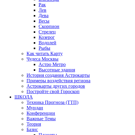
Рак
Лев
Дева
Весы
Скорпион
Стрелец
Козерог
Водолей
Рыбы
Как читать Карту
Чудеса Москвы
Астро Метро
Высотные здания
История создания Астрокарты
Примеры воздействия региона
Астрокарты других городов
Постройте свой Гороскоп
ШКОЛА
Техника Прогноза (ТТП)
Мундан
Конференции
Важные Темы
Теория
Базис
Планеты