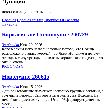
Лунации
ново-полно-луния и затмения
Прогноз
Прогноз сбылся
Прогнозы и Разборы
Лунации
Королевское Полнолуние 260729
Звездочёт
Июл 29, 2026
Королевским я его назвал не только потому, что Солнце
расположено в знаке королей - во Льве. Но также и потому,
что здесь сразу трижды проявлены королевские градусы, что
очень, очень
…
PROGNOZY
Новолуние 260615
Звездочёт
Июн 15, 2026
Данное Новолуние знаменует несколько крупных событий, в
том числе переход Юпитера в диагональ Лев-Водолей.
На
небе благоприятная лунация 15июн26 формирует успешный
месяц
…