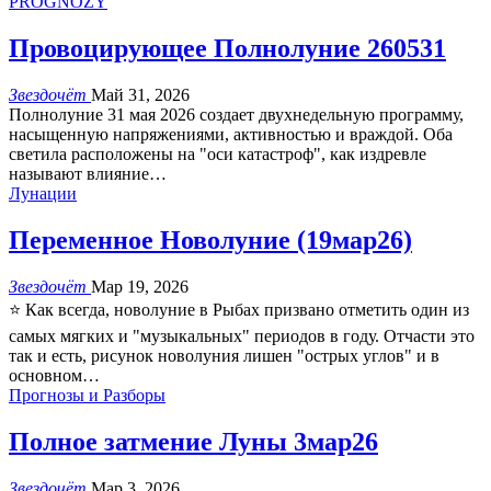
PROGNOZY
Провоцирующее Полнолуние 260531
Звездочёт
Май 31, 2026
Полнолуние 31 мая 2026 создает двухнедельную программу,
насыщенную напряжениями, активностью и враждой. Оба
светила расположены на "оси катастроф", как издревле
называют влияние
…
Лунации
Переменное Новолуние (19мар26)
Звездочёт
Мар 19, 2026
⭐️ Как всегда, новолуние в Рыбах призвано отметить один из
самых мягких и "музыкальных" периодов в году. Отчасти это
так и есть, рисунок новолуния лишен "острых углов" и в
основном
…
Прогнозы и Разборы
Полное затмение Луны 3мар26
Звездочёт
Мар 3, 2026