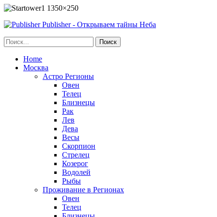
Publisher - Открываем тайны Неба
Home
Москва
Астро Регионы
Овен
Телец
Близнецы
Рак
Лев
Дева
Весы
Скорпион
Стрелец
Козерог
Водолей
Рыбы
Проживание в Регионах
Овен
Телец
Близнецы