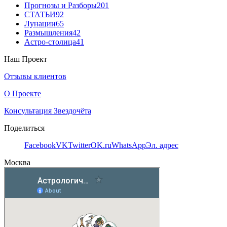
Прогнозы и Разборы
201
СТАТЬИ
92
Лунации
65
Размышления
42
Астро-столица
41
Наш Проект
Отзывы клиентов
О Проекте
Консультация Звездочёта
Поделиться
Facebook
VK
Twitter
OK.ru
WhatsApp
Эл. адрес
Москва