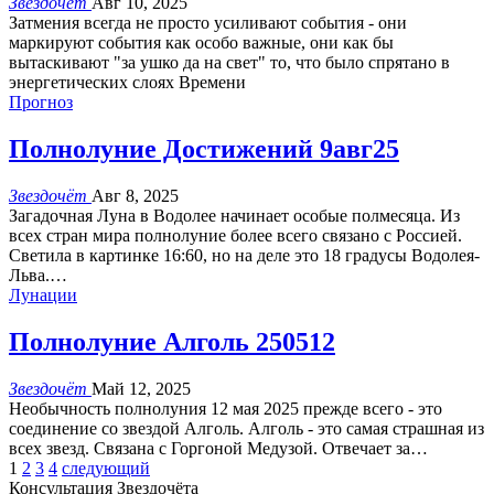
Звездочёт
Авг 10, 2025
Затмения всегда не просто усиливают события - они
маркируют события как особо важные, они как бы
вытаскивают "за ушко да на свет" то, что было спрятано в
энергетических слоях Времени
Прогноз
Полнолуние Достижений 9авг25
Звездочёт
Авг 8, 2025
Загадочная Луна в Водолее начинает особые полмесяца. Из
всех стран мира полнолуние более всего связано с Россией.
Светила в картинке 16:60, но на деле это 18 градусы Водолея-
Льва.
…
Лунации
Полнолуние Алголь 250512
Звездочёт
Май 12, 2025
Необычность полнолуния 12 мая 2025 прежде всего - это
соединение со звездой Алголь. Алголь - это самая страшная из
всех звезд. Связана с Горгоной Медузой. Отвечает за
…
1
2
3
4
следующий
Консультация Звездочёта