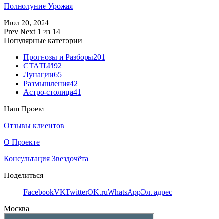
Полнолуние Урожая
Июл 20, 2024
Prev
Next
1 из 14
Популярные категории
Прогнозы и Разборы
201
СТАТЬИ
92
Лунации
65
Размышления
42
Астро-столица
41
Наш Проект
Отзывы клиентов
О Проекте
Консультация Звездочёта
Поделиться
Facebook
VK
Twitter
OK.ru
WhatsApp
Эл. адрес
Москва