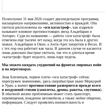
Полнолуние 31 мая 2026 создает двухнедельную программу,
насыщенную напряжениями, активностью и враждой. Оба
светила расположены на «
оси катастроф
«, как издревле
называют влияние противостоящих звезд Альдебаран и
Антарес. Судя по названиям — работа «оси катастроф» была
отмечена еще тысячи лет назад, когда эта ось была в других
знаках. Альдебаран в Овне, а Анти-Арес напротив в Весах. И
с тех пор она работает как часы. В данном случае ее касаются
лишь довольно быстрые светила, так что и длиться время
«катастроф» будет недолго, лишь пару недель.
Мы можем ожидать ухудшений на фронтах мировых войн
и на переговорах
.
Знак Близнецов, первое плечо «оси катастроф» сейчас
перегружен значениями, здесь сверхбыстрые ныне Меркурий
и Уран, а значит
противостояние развернется прежде всего
в воздушной стихии (самолеты, дроны, ракеты, спутники
).
В обычной жизни проблемным может стать транспорт,
перемещения, вождение автомобиля, а также любое общение,
информация. Следует проявлять внимательность и