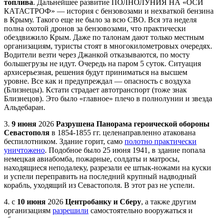
топлива
. Дальнейшее развитие ПОЛНОЛУНИЯ НА «ОСИ
КАТАСТРОФ» — история с бензовозами и нехваткой бензина
в Крыму. Такого еще не было за всю СВО. Вся эта неделя
полна охотой дронов за бензовозами, что практически
обездвижило Крым. Даже по талонам дают только местным
организациям, туристы стоят в многокилометровых очередях.
Водители везти через Джанкой отказываются, по мосту
большегрузы не идут. Очередь на паром 5 суток. Ситуация
архисерьезная, решения будут приниматься на высшем
уровне. Все как и предупреждал — опасность с воздуха
(Близнецы). Кстати страдает автотранспорт (тоже знак
Близнецов). Это было «главное» плечо в полнолунии и звезда
Альдебаран.
3.
9 июня
2026
Разрушена Панорама героической обороны
Севастополя
в 1854-1855 гг. целенаправленно атакована
беспилотником. Здание горит, само
полотно практически
уничтожено
. Подобное было 25 июня 1941, в здание попала
немецкая авиабомба, пожарные, солдаты и матросы,
находящиеся неподалеку, разрезали ее штык-ножами на куски
и успели переправить на последний крупный надводный
корабль, уходящий из Севастополя. В этот раз не успели.
4. с
10 июня
2026
Центробанку и Сберу
, а также другим
организациям
разрешили
самостоятельно вооружаться и