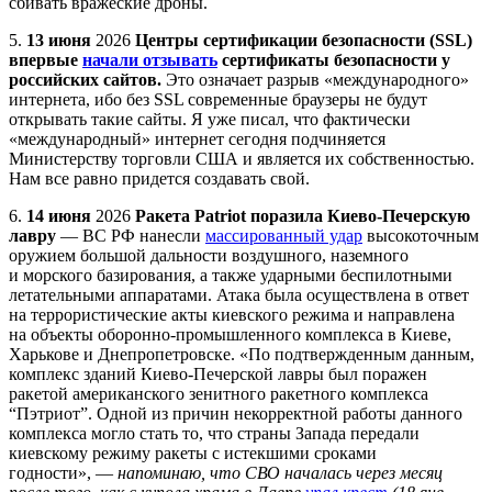
сбивать вражеские дроны.
5.
13 июня
2026
Центры сертификации безопасности (SSL)
впервые
начали отзывать
сертификаты безопасности у
российских сайтов.
Это означает разрыв «международного»
интернета, ибо без SSL современные браузеры не будут
открывать такие сайты. Я уже писал, что фактически
«международный» интернет сегодня подчиняется
Министерству торговли США и является их собственностью.
Нам все равно придется создавать свой.
6.
14 июня
2026
Ракета Patriot поразила Киево-Печерскую
лавру
— ВС РФ нанесли
массированный удар
высокоточным
оружием большой дальности воздушного, наземного
и морского базирования, а также ударными беспилотными
летательными аппаратами. Атака была осуществлена в ответ
на террористические акты киевского режима и направлена
на объекты оборонно-промышленного комплекса в Киеве,
Харькове и Днепропетровске. «По подтвержденным данным,
комплекс зданий Киево-Печерской лавры был поражен
ракетой американского зенитного ракетного комплекса
“Пэтриот”. Одной из причин некорректной работы данного
комплекса могло стать то, что страны Запада передали
киевскому режиму ракеты с истекшими сроками
годности», —
напоминаю, что СВО началась через месяц