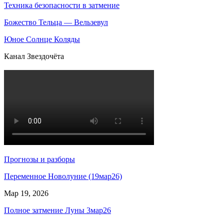
Техника безопасности в затмение
Божество Тельца — Вельзевул
Юное Солнце Коляды
Канал Звездочёта
Прогнозы и разборы
Переменное Новолуние (19мар26)
Мар 19, 2026
Полное затмение Луны 3мар26