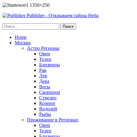
Publisher - Открываем тайны Неба
Home
Москва
Астро Регионы
Овен
Телец
Близнецы
Рак
Лев
Дева
Весы
Скорпион
Стрелец
Козерог
Водолей
Рыбы
Проживание в Регионах
Овен
Телец
Близнецы