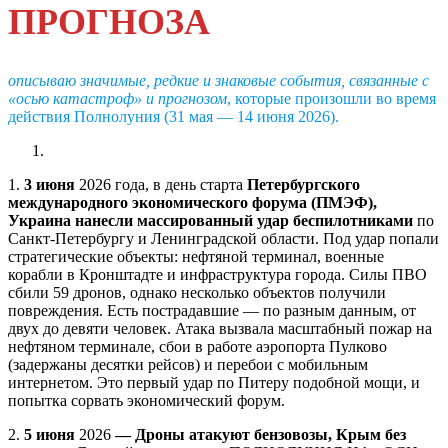
ПРОГНОЗА
описываю значимые, редкие и знаковые события, связанные с
«осью катастроф» и прогнозом
, которые произошли во время
действия Полнолуния (31 мая — 14 июня 2026).
1.
3 июня
2026 года, в день старта
Петербургского
международного экономического форума (ПМЭФ),
Украина нанесли массированный удар беспилотниками
по
Санкт-Петербургу и Ленинградской области. Под удар попали
стратегические объекты: нефтяной терминал, военные
корабли в Кронштадте и инфраструктура города. Силы ПВО
сбили 59 дронов, однако несколько объектов получили
повреждения. Есть пострадавшие — по разным данным, от
двух до девяти человек. Атака вызвала масштабный пожар на
нефтяном терминале, сбои в работе аэропорта Пулково
(задержаны десятки рейсов) и перебои с мобильным
интернетом. Это первый удар по Питеру подобной мощи, и
попытка сорвать экономический форум.
2.
5 июня
2026
— Дроны атакуют бензовозы, Крым без