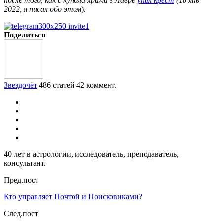
после того, как с купола храма в Лавре
упал крест
(18 янв
2022, я писал обо этом
).
Поделиться
Звездочёт
486 статей
42 коммент.
40 лет в астрологии, исследователь, преподаватель,
консультант.
Пред.пост
Кто управляет Почтой и Поисковиками?
След.пост