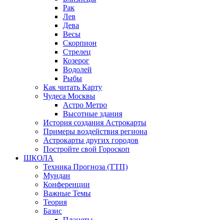
Рак
Лев
Дева
Весы
Скорпион
Стрелец
Козерог
Водолей
Рыбы
Как читать Карту
Чудеса Москвы
Астро Метро
Высотные здания
История создания Астрокарты
Примеры воздействия региона
Астрокарты других городов
Постройте свой Гороскоп
ШКОЛА
Техника Прогноза (ТТП)
Мундан
Конференции
Важные Темы
Теория
Базис
Планеты