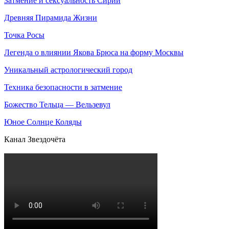
Затмение и сексуальность Сирии
Древняя Пирамида Жизни
Точка Росы
Легенда о влиянии Якова Брюса на форму Москвы
Уникальный астрологический город
Техника безопасности в затмение
Божество Тельца — Вельзевул
Юное Солнце Коляды
Канал Звездочёта