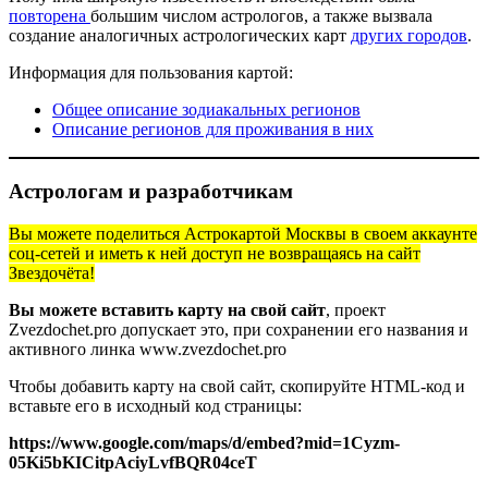
повторена
большим числом астрологов, а также вызвала
создание аналогичных астрологических карт
других городов
.
Информация для пользования картой:
Общее описание зодиакальных регионов
Описание регионов для проживания в них
Астрологам и разработчикам
Вы можете поделиться Астрокартой Москвы в своем аккаунте
соц-сетей и иметь к ней доступ не возвращаясь на сайт
Звездочёта!
Вы можете вставить карту на свой сайт
, проект
Zvezdochet.pro допускает это, при сохранении его названия и
активного линка www.zvezdochet.pro
Чтобы добавить карту на свой сайт, скопируйте HTML-код и
вставьте его в исходный код страницы:
https://www.google.com/maps/d/embed?mid=1Cyzm-
05Ki5bKICitpAciyLvfBQR04ceT