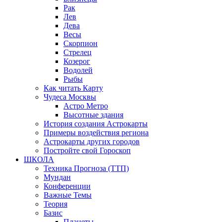
Рак
Лев
Дева
Весы
Скорпион
Стрелец
Козерог
Водолей
Рыбы
Как читать Карту
Чудеса Москвы
Астро Метро
Высотные здания
История создания Астрокарты
Примеры воздействия региона
Астрокарты других городов
Постройте свой Гороскоп
ШКОЛА
Техника Прогноза (ТТП)
Мундан
Конференции
Важные Темы
Теория
Базис
Планеты