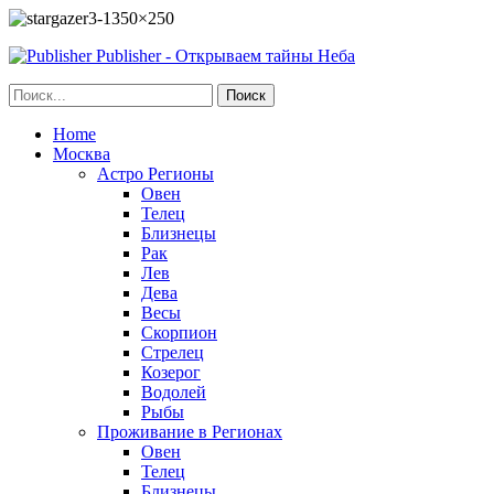
Publisher - Открываем тайны Неба
Home
Москва
Астро Регионы
Овен
Телец
Близнецы
Рак
Лев
Дева
Весы
Скорпион
Стрелец
Козерог
Водолей
Рыбы
Проживание в Регионах
Овен
Телец
Близнецы