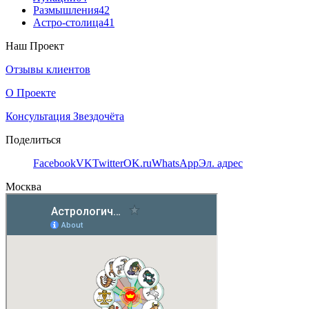
Размышления
42
Астро-столица
41
Наш Проект
Отзывы клиентов
О Проекте
Консультация Звездочёта
Поделиться
Facebook
VK
Twitter
OK.ru
WhatsApp
Эл. адрес
Москва