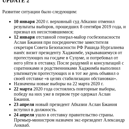
UPDATE 2
Развитие ситуации было следующим:
10 января
2020 г. верховный суд Абхазии отменил
результаты выборов, прошедших 8 сентября 2019 года, и
признал их несостоявшимися;
12 января
отставной генерал-майор госбезопасности
Аслан Бжания при посредничестве заместителя
секретаря Совета Безопасности РФ Рашида Нургалиева
нанёс визит президенту Хаджимбе, укрывавшемуся от
протестующих на госдаче в Сухуме, и потребовал от
него уйти в отставку. После раздумий и консультаций с
соратниками и родственниками Хаджимба выполнил
ультиматум протестующих и в тот же день объявил о
своей отставке «в целях стабилизации обстановки».
Назначены новые выборы на 22 марта 2020 г.
22 марта
2020 года состоялись повторные выборы,
победу на них уже в первом туре одержал Аслан
Бжания.
23 апреля
новый президент Абхазии Аслан Бжания
вступил в должность.
24 апреля
ушло в отставку правительство страны.
Премьер-министром назначен экс-президент Александр
Анкваб.