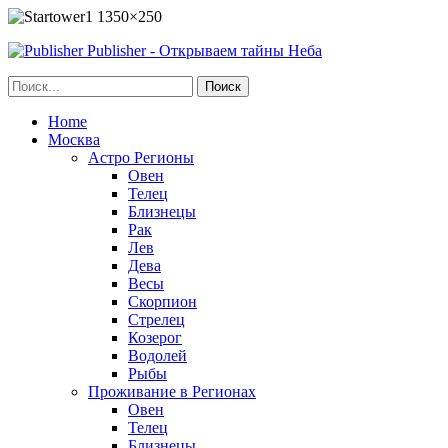
Publisher - Открываем тайны Неба
Home
Москва
Астро Регионы
Овен
Телец
Близнецы
Рак
Лев
Дева
Весы
Скорпион
Стрелец
Козерог
Водолей
Рыбы
Проживание в Регионах
Овен
Телец
Близнецы