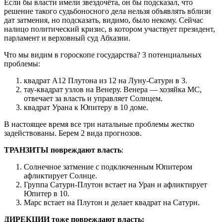
Если бы власти имели звездочёта, он бы подсказал, что
решение такого судьбоносного дела нельзя объявлять вблизи
дат затмения, но подсказать, видимо, было некому. Сейчас
налицо политический кризис, в котором участвует президент,
парламент и верховный суд Абхазии.
Что мы видим в гороскопе государства? 3 потенциальных
проблемы:
квадрат А12 Плутона из 12 на Луну-Сатурн в 3.
тау-квадрат узлов на Венеру. Венера — хозяйка МС,
отвечает за власть и управляет Солнцем.
квадрат Урана к Юпитеру в 10 доме.
В настоящее время все три натальные проблемы жестко
задействованы. Берем 2 вида прогнозов.
ТРАНЗИТЫ повреждают власть
:
Солнечное затмение с подключенным Юпитером
афликтирует Солнце.
Группа Сатурн-Плутон встает на Уран и афликтирует
Юпитер в 10.
Марс встает на Плутон и делает квадрат на Сатурн.
ДИРЕКЦИИ тоже повреждают власть: