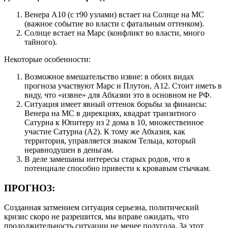
Венера А10 (с т90 узлами) встает на Солнце на МС
(важное событие во власти с фатальным оттенком).
Солнце встает на Марс (конфликт во власти, много
тайного).
Некоторые особенности:
Возможное вмешательство извне: в обоих видах
прогноза участвуют Марс и Плутон, А12. Стоит иметь в
виду, что «извне» для Абхазии это в основном не РФ.
Ситуация имеет явный оттенок борьбы за финансы:
Венера на МС в дирекциях, квадрат транзитного
Сатурна к Юпитеру из 2 дома в 10, множественное
участие Сатурна (А2). К тому же Абхазия, как
территория, управляется знаком Тельца, который
неравнодушен в деньгам.
В деле замешаны интересы старых родов, что в
потенциале способно привести к кровавым стычкам.
ПРОГНОЗ
:
Созданная затмением ситуация серьезна, политический
кризис скоро не разрешится, мы вправе ожидать, что
продолжительность ситуации не менее полугода. За этот