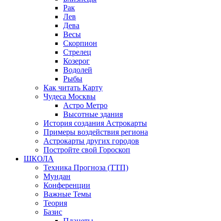
Рак
Лев
Дева
Весы
Скорпион
Стрелец
Козерог
Водолей
Рыбы
Как читать Карту
Чудеса Москвы
Астро Метро
Высотные здания
История создания Астрокарты
Примеры воздействия региона
Астрокарты других городов
Постройте свой Гороскоп
ШКОЛА
Техника Прогноза (ТТП)
Мундан
Конференции
Важные Темы
Теория
Базис
Планеты