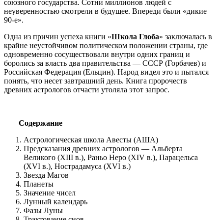
союзного государства. Сотни миллионов людей с
неуверенностью смотрели в будущее. Впереди были «дикие
90-е».
Одна из причин успеха книги «
Школа Глоба
» заключалась в
крайне неустойчивом политическом положении страны, где
одновременно сосуществовали внутри одних границ и
боролись за власть два правительства — СССР (Горбачев) и
Российская Федерация (Ельцин). Народ видел это и пытался
понять, что несет завтрашний день. Книга пророчеств
древних астрологов отчасти утоляла этот запрос.
Содержание
Астрологическая школа Авесты (АША)
Предсказания древних астрологов — Альберта
Великого (XIII в.), Раньо Неро (ХIV в.), Парацельса
(XVI в.), Нострадамуса (XVI в.)
Звезда Магов
Планеты
Значение чисел
Лунный календарь
Фазы Луны
Трактование снов