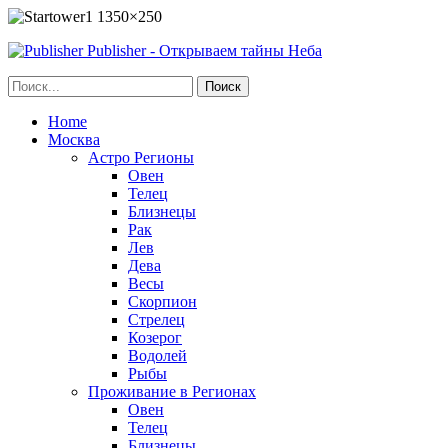
Publisher - Открываем тайны Неба
Home
Москва
Астро Регионы
Овен
Телец
Близнецы
Рак
Лев
Дева
Весы
Скорпион
Стрелец
Козерог
Водолей
Рыбы
Проживание в Регионах
Овен
Телец
Близнецы