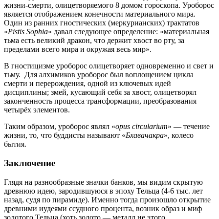
жизни-смерти, олицетворяемого 8 домом гороскопа. Уроборос
является отображением конечности материального мира.
Один из ранних гностических (меркурианских) трактатов
«
Pistis Sophia
» давал следующее определение: «материальная
тьма есть великий дракон, что держит хвост во рту, за
пределами всего мира и окружая весь мир».
В гностицизме уроборос олицетворяет одновременно и свет и
тьму. Для алхимиков уроборос был воплощением цикла
смерти и перерождения, одной из ключевых идей
дисциплины; змей, кусающий себя за хвост, олицетворял
законченность процесса трансформации, преобразования
четырёх элементов.
Таким образом, уроборос являл «
opus circularium
» — течение
жизни, то, что буддисты называют «
Бхавачакра
», колесо
бытия.
Заключение
Глядя на разнообразные значки банков, мы видим скрытую
древнюю идею, зародившуюся в эпоху Тельца (4-6 тыс. лет
назад, судя по пирамиде). Именно тогда произошло открытие
древними иудеями ссудного процента, возник образ и миф
золотого Тельца (хоть золото — металл не этого