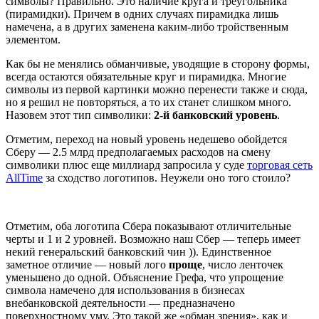
символы? Правильно. Это наличие круга и треугольника
(пирамидки). Причем в одних случаях пирамидка лишь
намечена, а в других заменена каким-либо тройственным
элементом.
Как бы не менялись обманчивые, уводящие в сторону формы,
всегда остаются обязательные круг и пирамидка. Многие
символы из первой картинки можно перенести также и сюда,
но я решил не повторяться, а то их станет слишком много.
Назовем этот тип символики:
2-й банковский уровень
.
Отметим, переход на новый уровень недешево обойдется
Сберу — 2.5 млрд предполагаемых расходов на смену
символики плюс еще миллиард запросила у суде
торговая сеть
AllTime
за сходство логотипов. Неужели оно того стоило?
Отметим, оба логотипа Сбера показывают отличительные
черты и 1 и 2 уровней. Возможно наш Сбер — теперь имеет
некий генеральский банковский чин )). Единственное
заметное отличие — новый лого
проще
, число ленточек
уменьшено до одной. Объяснение Грефа, что упрощение
символа намечено для использования в бизнесах
внебанковской деятельности — предназначено
поверхностному уму. Это такой же «обман зрения», как и