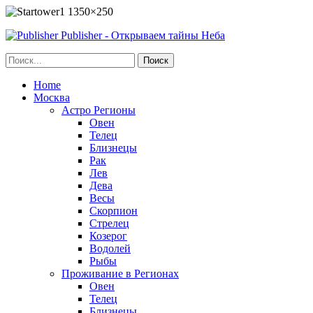
Publisher - Открываем тайны Неба
Home
Москва
Астро Регионы
Овен
Телец
Близнецы
Рак
Лев
Дева
Весы
Скорпион
Стрелец
Козерог
Водолей
Рыбы
Проживание в Регионах
Овен
Телец
Близнецы