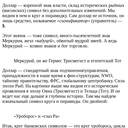
Доллар — коренной знак власти, склад исторических рыбных
(масонских) символ без дополнительных изменений. Мы
видим в нем и круг и пирамидку. Сам доллар не источник, он
лишь средство, называемое «
сигнификатор
» (управитель) —
$
.
Этот значок — тоже символ, много-тысячелетний знак
Меркурия, жезл «
кадуцей
«, обвитый мудрой змеей. А ведь
Меркурий — хозяин знаков и бог торговли.
Меркурий, он же Гермес Трисмегист и египетский Тот
Доллар — стандартный знак подчинения\управления,
принадлежности в наше время к фин-структурам, NWO,
тайному правительству, ФРС, глобальному центробанку. Сила
эпохи Рыб. На картинке выше мы видим его исторические
проявления в эпоху Овна (Трисмегист) и Тельца (Тот). И он
ведет нас еще дальше в глубины истории. Там мы найдем
изначальный символ круга и пирамиды. Он двойной:
«Уроборос» и «глаз Ра»
Итак, круг банковских символов — это круг уробороса, цикла