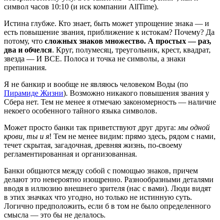
символ часов 10:10 (и иск компании AllTime).
Истина глубже. Кто знает, быть может упрощение знака — и
есть повышение звания, приближение к истокам? Почему? Да
потому, что
сложных знаков множество. А простых — раз,
два и обчелся
. Круг, полумесяц, треугольник, крест, квадрат,
звезда — И ВСЕ. Полоса и точка не символы, а знаки
препинания.
Я не банкир и вообще не являюсь человеком Воды (по
Пирамиде Жизни
). Возможно никакого повышения звания у
Сбера нет. Тем не менее я отмечаю закономерность — наличие
некоего особенного тайного языка символов.
Может просто банки так приветствуют друг друга:
мы одной
крови, ты и я
! Тем не менее видим: прямо здесь, рядом с нами,
течет скрытая, загадочная, древняя жизнь, по-своему
регламентированная и организованная.
Банки общаются между собой с помощью знаков, причем
делают это невероятно изощренно. Разнообразными деталями
вводя в иллюзию внешнего зрителя (нас с вами). Люди видят
в этих значках что угодно, но только не истинную суть.
Логично предположить, если б в том не было определенного
смысла — это бы не делалось.