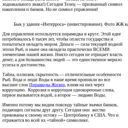
зодиакального знака!) Сегодня Телец — признанный символ
накопления и банков. Но не символ управления!
Бык у здания «Интерроса» (инвестирование). Фото ЖЖ 
Для управления используется пирамидка в круге. Этой идее
потребовалось 6 тысяч лет, чтобы оплести государства и
попытаться овладеть миром. Деньги — сила текущей водной
эпохи Рыб, и ныне она овладела практически ВСЕМИ
элементами нашей жизни. Никто сегодня не отрицает власть
денег, а для большинства людей — это единственное мерило
успеха и достоинства.
Тайна, иллюзия, скрытность — отличительные особенности
Рыб. Вода и люди Воды в наше время проникли во все
высшие слои
Пирамиды Жизни
, влияя на них через
коррупцию. Коррозия и коррупция однокоренные слова,
первое вызывается водой, а второе — людьми Воды.
Именно потому мы видим повсюду тайные значки банков,
подающих сигналы друг другу. Сегодня они жестко
прикованы к своему истоку — Центробанку в США. Что и
отражается во всей их «тайной» символике.