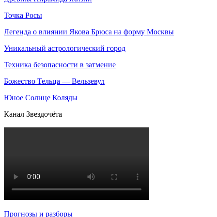
Точка Росы
Легенда о влиянии Якова Брюса на форму Москвы
Уникальный астрологический город
Техника безопасности в затмение
Божество Тельца — Вельзевул
Юное Солнце Коляды
Канал Звездочёта
Прогнозы и разборы