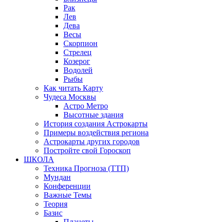
Рак
Лев
Дева
Весы
Скорпион
Стрелец
Козерог
Водолей
Рыбы
Как читать Карту
Чудеса Москвы
Астро Метро
Высотные здания
История создания Астрокарты
Примеры воздействия региона
Астрокарты других городов
Постройте свой Гороскоп
ШКОЛА
Техника Прогноза (ТТП)
Мундан
Конференции
Важные Темы
Теория
Базис
Планеты