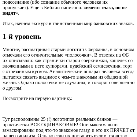
подсознание (ибо сознание обычного человека их
пропускает). Еще в Библии написано: «
имеют глаза, но не
видят
«.
Итак, начнем экскурс в таинственный мир банковских знаков.
1-й уровень
Многие, рассматривая старый логотип Сбербанка, в основном
отмечали его отличительные «полосочки». В ответах на ФБ
их описывали: как странички старой сберкнижки, кошелёк со
вложенными в него купюрами, иудейский семисвечник, торт
с отрезанным куском. Аналитический аппарат человека всегда
пытается связать видимое с чем-то знакомым из обыденной
жизни. Однако полосочки не случайны, и говорят совершенно
о другом!
Посмотрите на первую картинку.
Тут расположены 25 (!) логотипов реальных банков —
практически ВСЕ ОДИНАКОВЫЕ! Они максимально
замаскированы под что-то знакомое глазу, и это их ПРЯЧЕТ от
нашего анализа. Однако если их поставить рядом, сходство