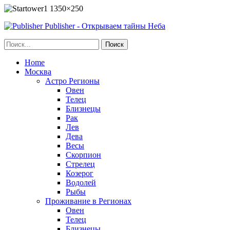
Publisher - Открываем тайны Неба
Home
Москва
Астро Регионы
Овен
Телец
Близнецы
Рак
Лев
Дева
Весы
Скорпион
Стрелец
Козерог
Водолей
Рыбы
Проживание в Регионах
Овен
Телец
Близнецы