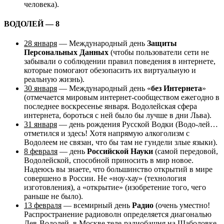
человека).
ВОДОЛЕЙ — 8
28 января
— Международный день
Защиты
Персональных Данных
(чтобы пользователи сети не
забывали о соблюдении правил поведения в интернете,
которые помогают обезопасить их виртуальную и
реальную жизнь).
30 января
— Международный день «
без Интернета
»
(отмечается мировым интернет-сообществом ежегодно в
последнее воскресенье января. Водолейская сфера
интернета, бороться с ней было бы лучше в дни Льва).
31 января
— день рождения Русской Водки (Водо-лей…
отметился и здесь! Хотя напрямую алкоголизм с
Водолеем не связан, что бы там не гундели злые языки).
8 февраля
— день
Российской Науки
(самой передовой,
Водолейской, способной приносить в мир новое.
Надеюсь вы знаете, что большинство открытий в мире
совершено в России. Не «ноу-хау» (технология
изготовления), а «открытие» (изобретение того, чего
раньше не было).
13 февраля
— всемирный день
Радио
(очень уместно!
Распространение радиоволн определяется диагональю
Лев-Водолей, в Москве теле-радиобашня на Шаболовке,