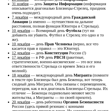
31 ноября
— день
Защиты Информации
(информация
описывается диагональю Близнецы-Стрелец, праздник
очень подходит).
7 декабря
— международный день
Гражданской
Авиации
(а именно — путешествия на дальние
расстояния, полная функция Юпитера и Стрельца).
10 декабря
— Всемирный день
Футбола
(тут ни
добавить ни убавить. Футбол и Стрелец это одно и то
же).
10 декабря
— день
Прав Человека
(верно, все что
касается прав и правил — это Юпитер).
12 декабря
— день
Конституции
России (!)
17 декабря
— в РФ день
РВСН
(ракетные,
стратегические, военно-космические — это все зона
ответственности Стрельца со времен Зевса и его
молний).
18 декабря
— международный день
Мигранта
(помните
в тексте про Близнецы был день Беженца, вот теперь
сходный день Мигранта. Оба связаны с перемещением,
переездом, как и вся диагональ Близнецы-Стрельцы. Их
отличие — Беженцы подневольно меняют место
жительства, а Мигранты — по своей прихоти).
20 декабря
— день работника
Органов Безопасности
России (здесь прямой резонанс с конными
дружинниками прошлых веков. Их современный аналог