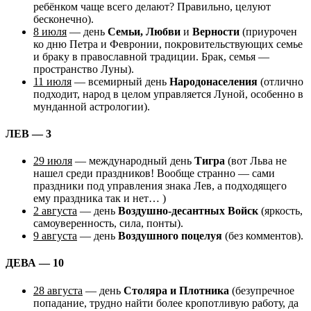
ребёнком чаще всего делают? Правильно, целуют
бесконечно).
8 июля
— день
Семьи, Любви
и
Верности
(приурочен
ко дню Петра и Февронии, покровительствующих семье
и браку в православной традиции. Брак, семья —
пространство Луны).
11 июля
— всемирный день
Народонаселения
(отлично
подходит, народ в целом управляется Луной, особенно в
мунданной астрологии).
ЛЕВ — 3
29 июля
— международный день
Тигра
(вот Льва не
нашел среди праздников! Вообще странно — сами
праздники под управления знака Лев, а подходящего
ему праздника так и нет… )
2 августа
— день
Воздушно-десантных Войск
(яркость,
самоуверенность, сила, понты).
9 августа
— день
Воздушного поцелуя
(без комментов).
ДЕВА — 10
28 августа
— день
Столяра и Плотника
(безупречное
попадание, трудно найти более кропотливую работу, да