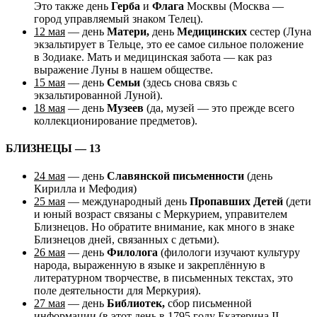
Это также день
Герба
и
Флага
Москвы (Москва —
город управляемый знаком Телец).
12 мая
— день
Матери,
день
Медицинских
сестер (Луна
экзальтирует в Тельце, это ее самое сильное положение
в Зодиаке. Мать и медицинская забота — как раз
выражение Луны в нашем обществе.
15 мая
— день
Семьи
(здесь снова связь с
экзальтированной Луной).
18 мая
— день
Музеев
(да, музей — это прежде всего
коллекционирование предметов).
БЛИЗНЕЦЫ — 13
24 мая
— день
Славянской письменности
(день
Кирилла и Мефодия)
25 мая
— международный день
Пропавших Детей
(дети
и юный возраст связаны с Меркурием, управителем
Близнецов. Но обратите внимание, как много в знаке
Близнецов дней, связанных с детьми).
26 мая
— день
Филолога
(филологи изучают культуру
народа, выраженную в языке и закреплённую в
литературном творчестве, в письменных текстах, это
поле деятельности для Меркурия).
27 мая
— день
Библиотек,
сбор письменной
информации (в этот день в 1795 году Екатерина II