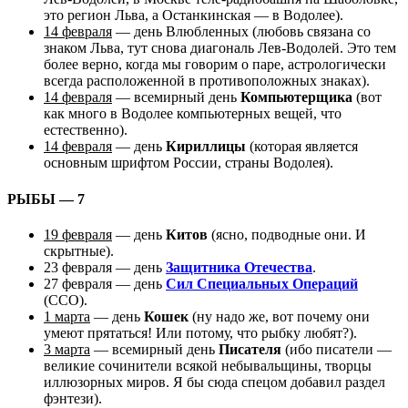
это регион Льва, а Останкинская — в Водолее).
14 февраля
— день Влюбленных (любовь связана со
знаком Льва, тут снова диагональ Лев-Водолей. Это тем
более верно, когда мы говорим о паре, астрологически
всегда расположенной в противоположных знаках).
14 февраля
— всемирный день
Компьютерщика
(вот
как много в Водолее компьютерных вещей, что
естественно).
14 февраля
— день
Кириллицы
(которая является
основным шрифтом России, страны Водолея).
РЫБЫ — 7
19 февраля
— день
Китов
(ясно, подводные они. И
скрытные).
23 февраля — день
Защитника Отечества
.
27 февраля — день
Сил Специальных Операций
(ССО).
1 марта
— день
Кошек
(ну надо же, вот почему они
умеют прятаться! Или потому, что рыбку любят?).
3 марта
— всемирный день
Писателя
(ибо писатели —
великие сочинители всякой небывальщины, творцы
иллюзорных миров. Я бы сюда спецом добавил раздел
фэнтези).