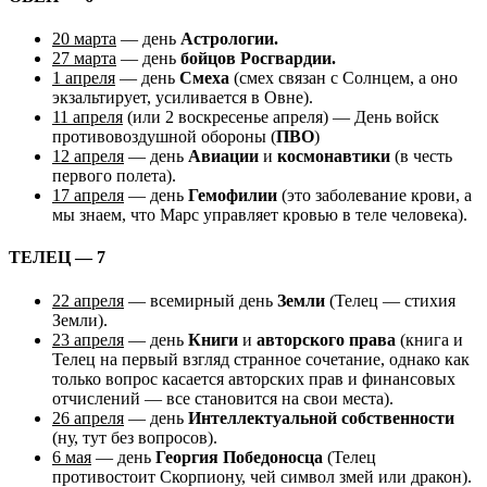
20 марта
— день
Астрологии.
27 марта
— день
бойцов Росгвардии.
1 апреля
— день
Смеха
(смех связан с Солнцем, а оно
экзальтирует, усиливается в Овне).
11 апреля
(или 2 воскресенье апреля) — День войск
противовоздушной обороны (
ПВО
)
12 апреля
— день
Авиации
и
космонавтики
(в честь
первого полета).
17 апреля
— день
Гемофилии
(это заболевание крови, а
мы знаем, что Марс управляет кровью в теле человека).
ТЕЛЕЦ — 7
22 апреля
— всемирный день
Земли
(Телец — стихия
Земли).
23 апреля
— день
Книги
и
авторского права
(книга и
Телец на первый взгляд странное сочетание, однако как
только вопрос касается авторских прав и финансовых
отчислений — все становится на свои места).
26 апреля
— день
Интеллектуальной собственности
(ну, тут без вопросов).
6 мая
— день
Георгия Победоносца
(Телец
противостоит Скорпиону, чей символ змей или дракон).