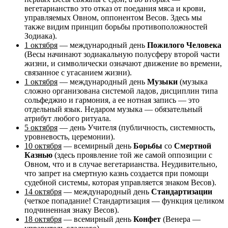
вегетарианство это отказ от поедания мяса и крови,
управляемых Овном, оппонентом Весов. Здесь мы
также видим принцип борьбы противоположностей
Зодиака).
1 октября
— международный день
Пожилого Человека
(Весы начинают зодиакальную полусферу второй части
жизни, и символически означают движение во времени,
связанное с угасанием жизни).
1 октября
— международный день
Музыки
(музыка
сложно организована системой ладов, дисциплин типа
сольфеджио и гармония, а ее нотная запись — это
отдельный язык. Недаром музыка — обязательный
атрибут любого ритуала.
5 октября
— день Учителя (публичность, системность,
уровневость, церемонии).
10 октября
— всемирный день
Борьбы
со
Смертной
Казнью
(здесь проявление той же самой оппозиции с
Овном, что и в случае вегетарианства. Неудивительно,
что запрет на смертную казнь создается при помощи
судебной системы, которая управляется знаком Весов).
14 октября
— международный день
Стандартизации
(четкое попадание! Стандартизация — функция целиком
подчиненная знаку Весов).
18 октября
— всемирный день
Конфет
(Венера —