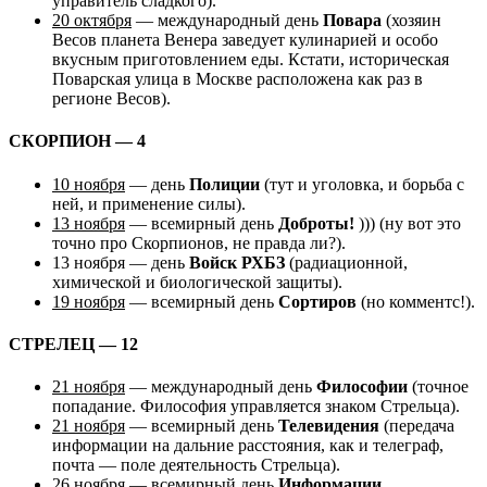
управитель сладкого).
20 октября
— международный день
Повара
(хозяин
Весов планета Венера заведует кулинарией и особо
вкусным приготовлением еды. Кстати, историческая
Поварская улица в Москве расположена как раз в
регионе Весов).
СКОРПИОН — 4
10 ноября
— день
Полиции
(тут и уголовка, и борьба с
ней, и применение силы).
13 ноября
— всемирный день
Доброты!
))) (ну вот это
точно про Скорпионов, не правда ли?).
13 ноября — день
Войск РХБЗ
(радиационной,
химической и биологической защиты).
19 ноября
— всемирный день
Сортиров
(но комментс!).
СТРЕЛЕЦ — 12
21 ноября
— международный день
Философии
(точное
попадание. Философия управляется знаком Стрельца).
21 ноября
— всемирный день
Телевидения
(передача
информации на дальние расстояния, как и телеграф,
почта — поле деятельность Стрельца).
26 ноября
— всемирный день
Информации
.