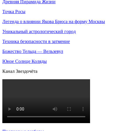
Древняя Пирамида Жизни
Точка Росы
Легенда о влиянии Якова Брюса на форму Москвы
Уникальный астрологический город
Техника безопасности в затмение
Божество Тельца — Вельзевул
Юное Солнце Коляды
Канал Звездочёта