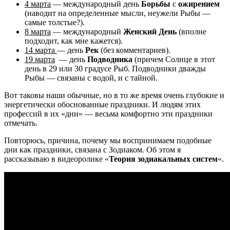
4 марта
— международный день
Борьбы
с
ожирением
(наводит на определенные мысли, неужели Рыбы —
самые толстые?).
8 марта
— международный
Женский День
(вполне
подходит, как мне кажется).
14 марта
— день
Рек
(без комментариев).
19 марта
— день
Подводника
(причем Солнце в этот
день в 29 или 30 градусе Рыб. Подводники дважды
Рыбы — связаны с водой, и с тайной.
Вот таковы наши обычные, но в то же время очень глубокие и
энергетически обоснованные праздники. И людям этих
профессий в их «дни» — весьма комфортно эти праздники
отмечать.
Повторюсь, причина, почему мы воспринимаем подобные
дни как праздники, связана с Зодиаком. Об этом я
рассказываю в видеоролике «
Теория зодиакальных систем
«.