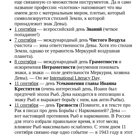
еще связанную со множеством инструментов. Да и само
название профессии «плотник» напоминает что мы
имеем дело с материальным миром, плотью, который
символизируется стихией Земли, к которой
принадлежит знак Девы).
1 сентября
— всероссийский день
Знаний
(четкое
попадание!)
7 сентября
— международный день
Чистого Воздуха
(чистота — зона ответственности Девы. Хотя это стихия
Земли, однако ее управитель Меркурий воздушная
планета).
8 сентября
— международный день
Грамотности
и
искоренения
Неграмотности
(неумения понимать
знаки, а знаки — поле деятельности Меркурия, хозяина
Девы). — Он же
International Literacy Day
.
11 сентября
— день
Усекновения главы Иоанна
Крестителя
(очень интересный день, Иоанн был
предтечей эпохи Рыб. Дева находится в оппозиции к
знаку Рыб и выражает борьбу с ним, как анти-Рыбы).
11 сентября
— день
Трезвости
(Помните, я в тексте про
Рак я писал про день Борьбы с Наркоманией? Дева —
вот настоящий противник Рыб и наркомании. В России
для этого избрали правильное время, в этот месяц
влияние Рыб максимально ослаблено. С этим днем 11
сентября связано еще одно событие — в 1943 году в этот