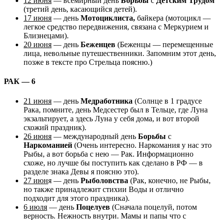
12 июня
— всемирный день
Борьбы
с
Детским Трудом
(третий день, касающийся детей).
17 июня
— день
Мотоциклиста,
байкера (мотоцикл —
легкое средство передвижения, связана с Меркурием и
Близнецами).
20 июня
— день
Беженцев
(Беженцы — перемещенные
лица, невольные путешественники. Запомним этот день,
позже в тексте про Стрельца поясню.)
РАК — 6
21 июня
— день
Медработника
(Солнце в 1 градусе
Рака, помните, день Медсестер был в Тельце, где Луна
экзальтирует, а здесь Луна у себя дома, и вот второй
схожий праздник).
26 июня
— международный день
Борьбы
с
Наркоманией
(Очень интересно. Наркомания у нас это
Рыбы, а вот борьба с нею — Рак. Информационно
схоже, но лучше бы поступить как сделано в РФ — в
разделе знака Девы я поясню это).
27 июн
я — день
Рыболовства
(Рак, конечно, не Рыбы,
но также принадлежит стихии Воды и отлично
подходит для этого праздника).
6 июля
— день
Поцелуев
(Сначала поцелуй, потом
верность. Нежность внутри. Мамы и папы что с