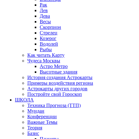
Рак
Лев
Дева
Весы
Скорпион
Стрелец
Козерог
Водолей
Рыбы
Как читать Карту
Чудеса Москвы
Астро Метро
Высотные здания
История создания Астрокарты
Примеры воздействия региона
Астрокарты других городов
Постройте свой Гороскоп
ШКОЛА
Техника Прогноза (ТТП)
Мундан
Конференции
Важные Темы
Теория
Базис
Планеты