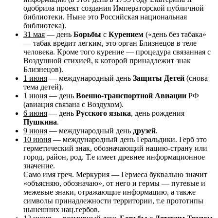
одобрила проект создания Императорской публичной
библиотеки. Ныне это Российская национальная
библиотека).
31 мая
— день
Борьбы
с
Курением
(«день без табака»
— табак вредит легким, это орган Близнецов в теле
человека. Кроме того курение — процедура связанная с
Воздушной стихией, к которой принадлежит знак
Близнецов).
1 июня
— международный день
Защиты Детей
(снова
тема детей).
1 июня
— день
Военно-транспортной Авиации
РФ
(авиация связана с Воздухом).
6 июня
— день
Русского языка
, день рождения
Пушкина
.
9 июня
— международный день
друзей
.
10 июня
— международный день Геральдики. Герб это
герметический знак, обозначающий нацию-страну или
город, район, род. Т.е имеет древнее информационное
значение.
Само имя греч. Меркурия — Гермеса буквально значит
«объясняю, обозначаю», от него и гермы — путевые и
межевые знаки, отражающие информацию, а также
символы принадлежности территории, т.е прототипы
нынешних нац.гербов.