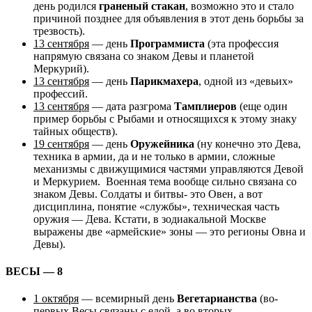
день родился
граненый стакан
, возможно это и стало
причиной позднее для объявления в этот день борьбы за
трезвость).
13 сентября
— день
Программиста
(эта профессия
напрямую связана со знаком Девы и планетой
Меркурий).
13 сентября
— день
Парикмахера
, одной из «девьих»
профессий.
13 сентября
— дата разгрома
Тамплиеров
(еще один
пример борьбы с Рыбами и относящихся к этому знаку
тайных обществ).
19 сентября
— день
Оружейника
(ну конечно это Дева,
техника в армии, да и не только в армии, сложные
механизмы с движущимися частями управляются Девой
и Меркурием. Военная тема вообще сильно связана со
знаком Девы. Солдаты и битвы- это Овен, а вот
дисциплина, понятие «службы», техническая часть
оружия — Дева. Кстати, в зодиакальной Москве
выражены две «армейские» зоны — это регионы Овна и
Девы).
ВЕСЫ — 8
1 октября
— всемирный день
Вегетарианства
(во-
первых Весы связаны с едой, а во вторых —