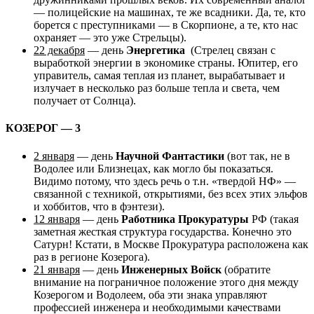
— полицейские на машинах, те же всадники. Да, те, кто
борется с преступниками — в Скорпионе, а те, кто нас
охраняет — это уже Стрельцы).
22 декабря
— день
Энергетика
(Стрелец связан с
выработкой энергии в экономике страны. Юпитер, его
управитель, самая теплая из планет, вырабатывает и
излучает в несколько раз больше тепла и света, чем
получает от Солнца).
КОЗЕРОГ — 3
2 января
— день
Научной Фантастики
(вот так, не в
Водолее или Близнецах, как могло бы показаться.
Видимо потому, что здесь речь о т.н. «твердой НФ» —
связанной с техникой, открытиями, без всех этих эльфов
и хоббитов, что в фэнтези).
12 января
— день
Работника Прокуратуры
РФ (такая
заметная жесткая структура государства. Конечно это
Сатурн! Кстати, в Москве Прокуратура расположена как
раз в регионе Козерога).
21 января
— день
Инженерных Войск
(обратите
внимание на пограничное положение этого дня между
Козерогом и Водолеем, оба эти знака управляют
профессией инженера и необходимыми качествами