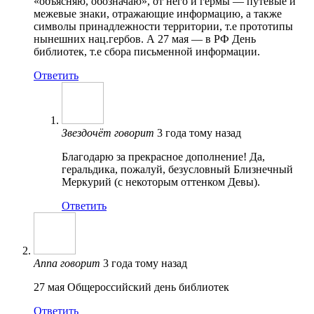
«объясняю, обозначаю», от него и гермы — путевые и
межевые знаки, отражающие информацию, а также
символы принадлежности территории, т.е прототипы
нынешних нац.гербов. А 27 мая — в РФ День
библиотек, т.е сбора письменной информации.
Ответить
Звездочёт
говорит
3 года тому назад
Благодарю за прекрасное дополнение! Да,
геральдика, пожалуй, безусловный Близнечный
Меркурий (с некоторым оттенком Девы).
Ответить
Anna
говорит
3 года тому назад
27 мая Общероссийский день библиотек
Ответить